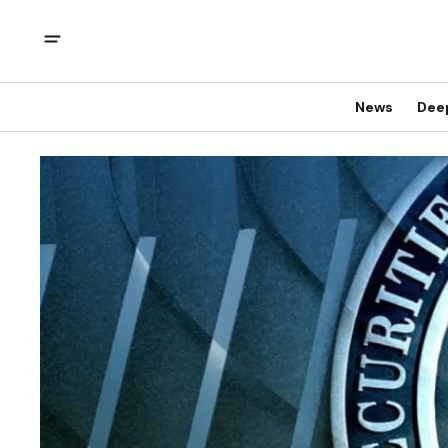
News
Dee