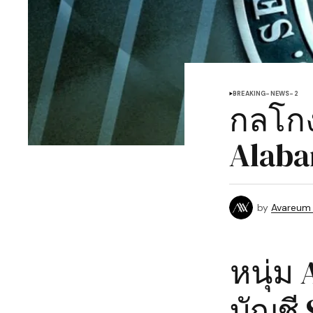
BREAKING-NEWS-2
กลโกง
Alaba
by
Avareum
หนุ่ม
บัญชี 