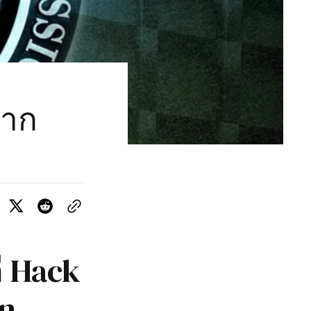
จาก
ล
ี Hack
in