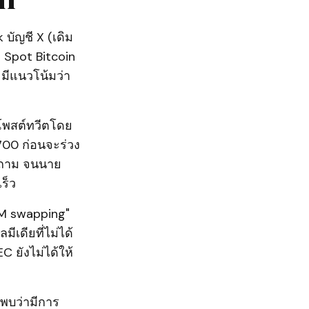
บัญชี X (เดิม
ิ Spot Bitcoin
มีแนวโน้มว่า
ะโพสต์ทวีตโดย
,700 ก่อนจะร่วง
คำถาม จนนาย
ร็ว
SIM swapping"
เดียที่ไม่ได้
 ยังไม่ได้ให้
ยพบว่ามีการ