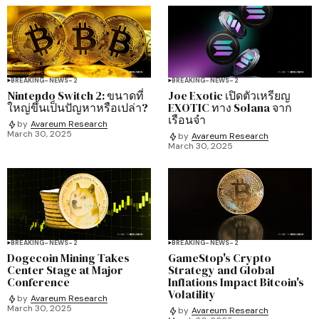
BREAKING-NEWS-2
BREAKING-NEWS-2
Nintendo Switch 2: ขนาดที่
Joe Exotic เปิดตัวเหรียญ
ใหญ่ขึ้นเป็นปัญหาหรือเปล่า?
EXOTIC ทาง Solana จาก
เรือนจำ
by
Avareum Research
March 30, 2025
by
Avareum Research
March 30, 2025
BREAKING-NEWS-2
BREAKING-NEWS-2
Dogecoin Mining Takes
GameStop's Crypto
Center Stage at Major
Strategy and Global
Conference
Inflations Impact Bitcoin's
Volatility
by
Avareum Research
March 30, 2025
by
Avareum Research