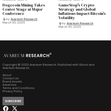
Dogecoin Mining Takes
GameStop's Crypto
Center Stage at Major
Strategy and Global
Conference
Inflations Impact Bitcoin's
Volatility
by
Avareum Research
March 30, 2025
by
Avareum Research
March 30, 2025
Copyright © 2023 Avareum Research. Published with
Ghost
and
Avareum Research
.
About
Contact Us
Brand Assets
Advertise
Terms and Conditions
Privacy Policy
SUBSCRIBE