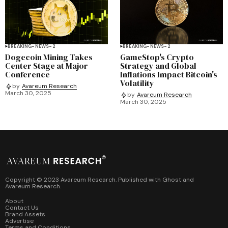
BREAKING-NEWS-2
BREAKING-NEWS-2
Dogecoin Mining Takes
GameStop's Crypto
Center Stage at Major
Strategy and Global
Conference
Inflations Impact Bitcoin's
Volatility
by
Avareum Research
March 30, 2025
by
Avareum Research
March 30, 2025
Copyright © 2023 Avareum Research. Published with
Ghost
and
Avareum Research
.
About
Contact Us
Brand Assets
Advertise
Terms and Conditions