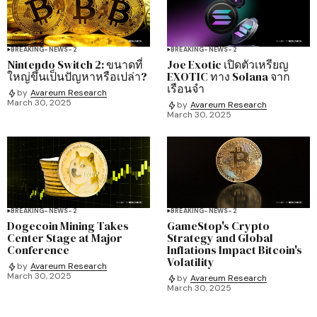
BREAKING-NEWS-2
BREAKING-NEWS-2
Nintendo Switch 2: ขนาดที่
Joe Exotic เปิดตัวเหรียญ
ใหญ่ขึ้นเป็นปัญหาหรือเปล่า?
EXOTIC ทาง Solana จาก
เรือนจำ
by
Avareum Research
March 30, 2025
by
Avareum Research
March 30, 2025
BREAKING-NEWS-2
BREAKING-NEWS-2
Dogecoin Mining Takes
GameStop's Crypto
Center Stage at Major
Strategy and Global
Conference
Inflations Impact Bitcoin's
Volatility
by
Avareum Research
March 30, 2025
by
Avareum Research
March 30, 2025