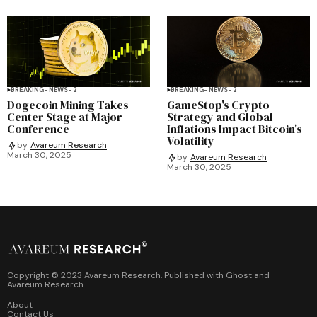
BREAKING-NEWS-2
BREAKING-NEWS-2
Dogecoin Mining Takes
GameStop's Crypto
Center Stage at Major
Strategy and Global
Conference
Inflations Impact Bitcoin's
Volatility
by
Avareum Research
March 30, 2025
by
Avareum Research
March 30, 2025
Copyright © 2023 Avareum Research. Published with
Ghost
and
Avareum Research
.
About
Contact Us