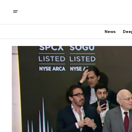
News
Dee