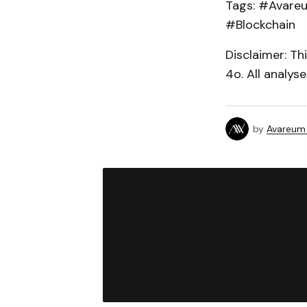
Tags: #Avare
#Blockchain
Disclaimer: T
4o. All analys
by
Avareum