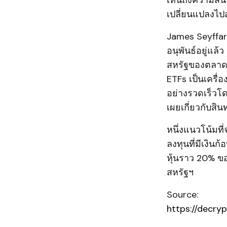
เห็นถึงความสนใ
เปลี่ยนแปลงไปส
James Seyffart
อนุพันธ์อยู่แล
สหรัฐของตลาดทั้
ETFs เป็นเครื่อ
อย่างรวดเร็วโดย
เผยเกี่ยวกับสิ
หนึ่งแนวโน้มท
ลงทุนที่มีเงิน
หุ้นราว 20% ขอ
สหรัฐฯ
Source:
https://decry