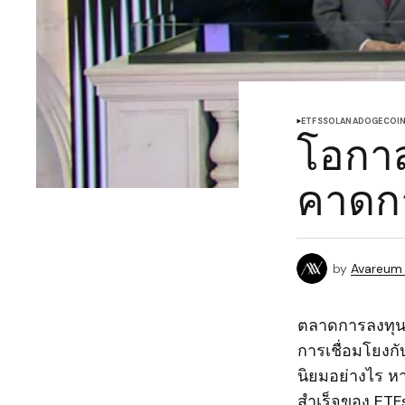
ETFS
SOLANA
DOGECOI
โอกาส
คาดกา
by
Avareum
ตลาดการลงทุนใน
การเชื่อมโยงกั
นิยมอย่างไร ห
สำเร็จของ ETFs 