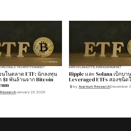
UM
DONALD TRUMP
ETFS
MARKET
XRP
SOLANA
ETFS
LEVERAGED
MARKET
อนในตลาด ETF: นักลงทุน
Ripple และ Solana เบิกบาน
า $1 พันล้านจาก Bitcoin
Leveraged ETFs สองชนิดใ
reum
by
Avareum Research
December 0
 Research
January 23, 2026