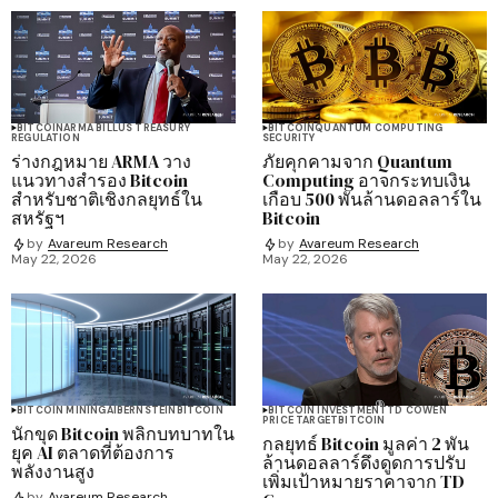
BITCOIN
ARMA BILL
US TREASURY
BITCOIN
QUANTUM COMPUTING
REGULATION
SECURITY
ร่างกฎหมาย ARMA วาง
ภัยคุกคามจาก Quantum
แนวทางสำรอง Bitcoin
Computing อาจกระทบเงิน
สำหรับชาติเชิงกลยุทธ์ใน
เกือบ 500 พันล้านดอลลาร์ใน
สหรัฐฯ
Bitcoin
by
Avareum Research
by
Avareum Research
May 22, 2026
May 22, 2026
BITCOIN MINING
AI
BERNSTEIN
BITCOIN
BITCOIN INVESTMENT
TD COWEN
PRICE TARGET
BITCOIN
นักขุด Bitcoin พลิกบทบาทใน
กลยุทธ์ Bitcoin มูลค่า 2 พัน
ยุค AI ตลาดที่ต้องการ
ล้านดอลลาร์ดึงดูดการปรับ
พลังงานสูง
เพิ่มเป้าหมายราคาจาก TD
by
Avareum Research