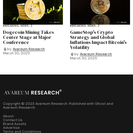
BREAKING-NEWS-2
BREAKING-NEWS-2
Dogecoin Mining Takes
GameStop's Crypto
Center Stage at Major
Strategy and Global
Conference
Inflations Impact Bitcoin's
Volatility
by
Avareum Research
March 30, 2025
by
Avareum Research
March 30, 2025
Copyright © 2023 Avareum Research. Published with
Ghost
and
Avareum Research
.
About
Contact Us
Brand Assets
Advertise
Terms and Conditions