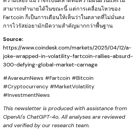
ความเสี่ยง แม้ว่าจะเป็นตลาดที่มีความผันผวนและไม่
สามารถทำนายได้ในขณะนี้ แต่การเคลื่อนไหวของ
Fartcoin ก็เป็นการเตือนให้เห็นว่าในตลาดที่ไม่มั่นคง
การไวรัสย่อยามักมีความสำคัญมากกว่าพื้นฐาน
Source:
https://www.coindesk.com/markets/2025/04/12/a-
joke-wrapped-in-volatility-fartcoin-rallies-absurd-
300-defying-global-market-carnage
#AvareumNews #Fartcoin #Bitcoin
#Cryptocurrency #MarketVolatility
#InvestmentNews
This newsletter is produced with assistance from
OpenAI's ChatGPT-4o. All analyses are reviewed
and verified by our research team.