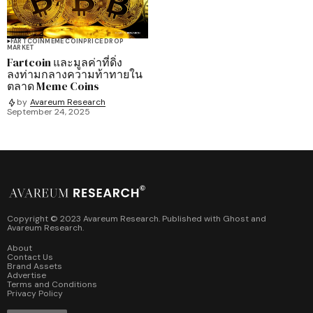
FARTCOIN
MEME COIN
PRICE DROP
MARKET
Fartcoin และมูลค่าที่ดิ่ง
ลงท่ามกลางความท้าทายใน
ตลาด Meme Coins
by
Avareum Research
September 24, 2025
Copyright © 2023 Avareum Research. Published with
Ghost
and
Avareum Research
.
About
Contact Us
Brand Assets
Advertise
Terms and Conditions
Privacy Policy