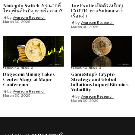
Nintendo Switch 2: ขนาดที่
Joe Exotic เปิดตัวเหรียญ
ใหญ่ขึ้นเป็นปัญหาหรือเปล่า?
EXOTIC ทาง Solana จาก
เรือนจำ
by
Avareum Research
March 30, 2025
by
Avareum Research
March 30, 2025
BREAKING-NEWS-2
BREAKING-NEWS-2
Dogecoin Mining Takes
GameStop's Crypto
Center Stage at Major
Strategy and Global
Conference
Inflations Impact Bitcoin's
Volatility
by
Avareum Research
March 30, 2025
by
Avareum Research
March 30, 2025