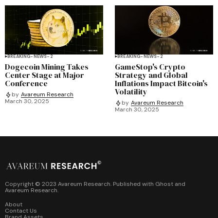
BREAKING-NEWS-2
BREAKING-NEWS-2
Dogecoin Mining Takes
GameStop's Crypto
Center Stage at Major
Strategy and Global
Conference
Inflations Impact Bitcoin's
Volatility
by
Avareum Research
March 30, 2025
by
Avareum Research
March 30, 2025
Copyright © 2023 Avareum Research. Published with
Ghost
and
Avareum Research
.
About
Contact Us
Brand Assets