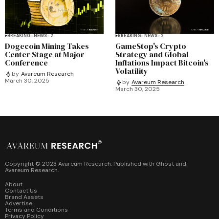
BREAKING-NEWS-2
BREAKING-NEWS-2
Dogecoin Mining Takes
GameStop's Crypto
Center Stage at Major
Strategy and Global
Conference
Inflations Impact Bitcoin's
Volatility
by
Avareum Research
March 30, 2025
by
Avareum Research
March 30, 2025
Copyright © 2023 Avareum Research. Published with
Ghost
and
Avareum Research
.
About
Contact Us
Brand Assets
Advertise
Terms and Conditions
Privacy Policy