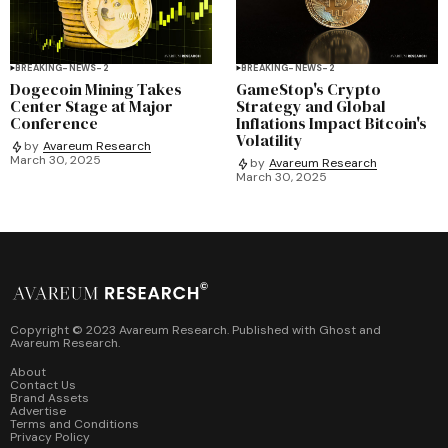
BREAKING-NEWS-2
BREAKING-NEWS-2
Dogecoin Mining Takes
GameStop's Crypto
Center Stage at Major
Strategy and Global
Conference
Inflations Impact Bitcoin's
Volatility
by
Avareum Research
March 30, 2025
by
Avareum Research
March 30, 2025
Copyright © 2023 Avareum Research. Published with
Ghost
and
Avareum Research
.
About
Contact Us
Brand Assets
Advertise
Terms and Conditions
Privacy Policy