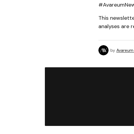
#AvareumNews
This newslett
analyses are r
by
Avareum