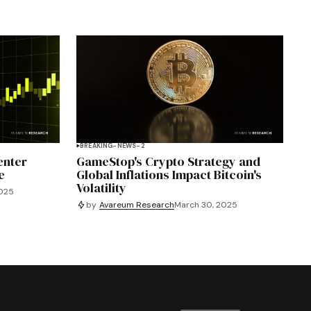
BREAKING-NEWS-2
enter
GameStop's Crypto Strategy and
e
Global Inflations Impact Bitcoin's
Volatility
2025
by
Avareum Research
March 30, 2025