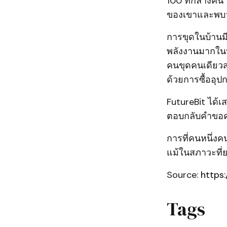
100 ที่กลางคืน
ของเขาและพบว่
การขุดในบ้านม
พลังงานมากในปั
คนขุดคนเดียวส
ด้วยการซื้ออุปก
FutureBit ได้เ
ตอบกลับคำขอค
การที่คนหนึ่งค
แม้ในสภาวะที่
Source:
https
Tags