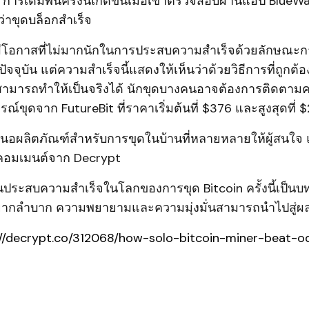
" การเดิมพันครั้งนี้เกิดขึ้นเมื่อเขาตรวจสอบผ่านแอป BlueW
าขุดบล็อกสำเร็จ
ีโอกาสที่ไม่มากนักในการประสบความสำเร็จด้วยลักษณะการ
จจุบัน แต่ความสำเร็จนี้แสดงให้เห็นว่าด้วยวิธีการที่ถูกต้อ
ามารถทำให้เป็นจริงได้ นักขุดบางคนอาจต้องการติดตาม
รณ์ขุดจาก FutureBit ที่ราคาเริ่มต้นที่ $376 และสูงสุดที่ 
สนอผลิตภัณฑ์สำหรับการขุดในบ้านที่หลายหลายให้ผู้สนใจ แต
อมเมนต์จาก Decrypt
นประสบความสำเร็จในโลกของการขุด Bitcoin ครั้งนี้เป็นบทเรี
ยากลำบาก ความพยายามและความมุ่งมั่นสามารถนำไปสู่ผลที
://decrypt.co/312068/how-solo-bitcoin-miner-beat-o