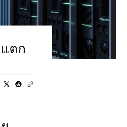
จ แตก
วย