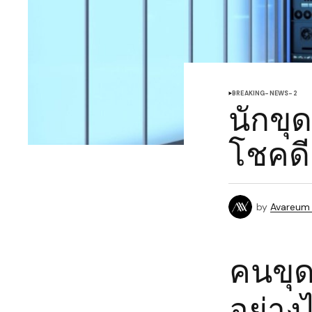
BREAKING-NEWS-2
นักขุด
โชคดี
by
Avareum
คนขุด
อย่าง