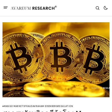
MANGO MARKETS
FRAUD
AVRAHAM EISENBERG
REGULATION