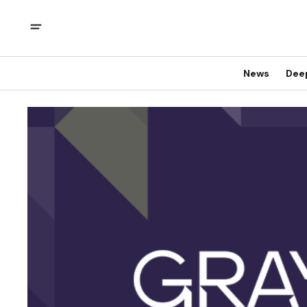
News
Dee