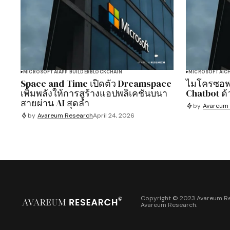
MICROSOFT
AI
APP BUILDER
BLOCKCHAIN
MICROSOFT
AI
C
Space and Time เปิดตัว Dreamspace
ไมโครซอฟต
เพิ่มพลังให้การสร้างแอปพลิเคชันบนา
Chatbot ด
สายผ่าน AI สุดล้ำ
by
Avareum
by
Avareum Research
April 24, 2026
Copyright © 2023 Avareum Re
Avareum Research
.