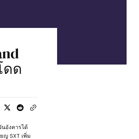
and
 โดด
ันอังคารได้
ญ SXT เพิ่ม