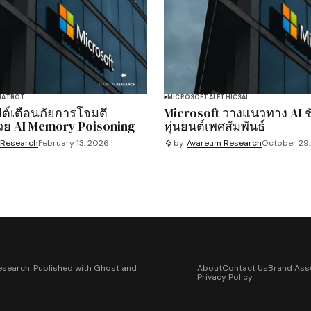
HATBOT
MICROSOFT
AI ETHICS
AI
์เตือนภัยการโจมตี
Microsoft วางแนวทาง AI ชั
้วย AI Memory Poisoning
หุ่นยนต์เพศสัมพันธ์
 Research
February 13, 2026
by
Avareum Research
October 29
search. Published with
Ghost
and
About
Contact Us
Brand Ass
Privacy Policy