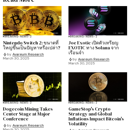
BREAKING-NEWS-2
BREAKING-NEWS-2
Nintendo Switch 2: ขนาดที่
Joe Exotic เปิดตัวเหรียญ
ใหญ่ขึ้นเป็นปัญหาหรือเปล่า?
EXOTIC ทาง Solana จาก
เรือนจำ
by
Avareum Research
March 30, 2025
by
Avareum Research
March 30, 2025
BREAKING-NEWS-2
BREAKING-NEWS-2
Dogecoin Mining Takes
GameStop's Crypto
Center Stage at Major
Strategy and Global
Conference
Inflations Impact Bitcoin's
Volatility
by
Avareum Research
March 30, 2025