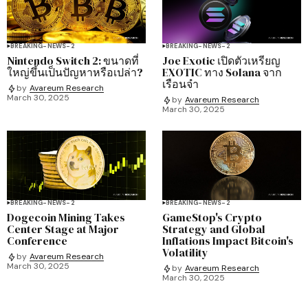
BREAKING-NEWS-2
BREAKING-NEWS-2
Nintendo Switch 2: ขนาดที่
Joe Exotic เปิดตัวเหรียญ
ใหญ่ขึ้นเป็นปัญหาหรือเปล่า?
EXOTIC ทาง Solana จาก
เรือนจำ
by
Avareum Research
March 30, 2025
by
Avareum Research
March 30, 2025
BREAKING-NEWS-2
BREAKING-NEWS-2
Dogecoin Mining Takes
GameStop's Crypto
Center Stage at Major
Strategy and Global
Conference
Inflations Impact Bitcoin's
Volatility
by
Avareum Research
March 30, 2025
by
Avareum Research
March 30, 2025