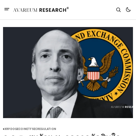
XRP
DOGECOIN
ETF
SEC
REGULATION