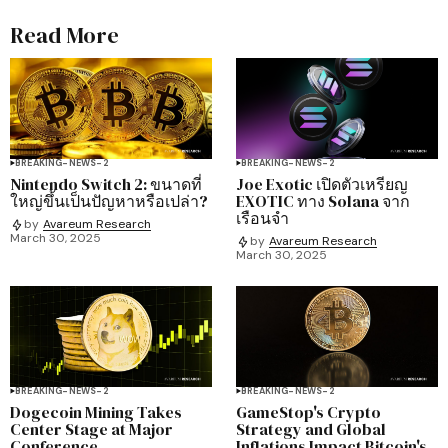
Read More
BREAKING-NEWS-2
BREAKING-NEWS-2
Nintendo Switch 2: ขนาดที่
Joe Exotic เปิดตัวเหรียญ
ใหญ่ขึ้นเป็นปัญหาหรือเปล่า?
EXOTIC ทาง Solana จาก
เรือนจำ
by
Avareum Research
March 30, 2025
by
Avareum Research
March 30, 2025
BREAKING-NEWS-2
BREAKING-NEWS-2
Dogecoin Mining Takes
GameStop's Crypto
Center Stage at Major
Strategy and Global
Conference
Inflations Impact Bitcoin's