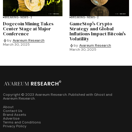
BREAKING-NEWS-2
BREAKING-NEWS-2
Dogecoin Mining Takes
GameStop's Crypto
Center Stage at Major
Strategy and Global
Conference
Inflations Impact Bitcoin's
Volatility
by
Avareum Research
March 30, 2025
by
Avareum Research
March 30, 2025
Copyright © 2023 Avareum Research. Published with
Ghost
and
Avareum Research
.
About
Contact Us
Brand Assets
Advertise
Terms and Conditions
Privacy Policy