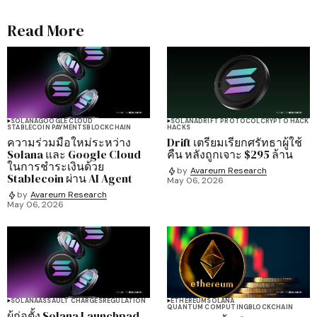
Read More
SOLANA
GOOGLE CLOUD
SOLANA
DRIFT PROTOCOL
CRYPTO HACK
STABLECOIN PAYMENTS
BLOCKCHAIN
HACKS
ความร่วมมือใหม่ระหว่าง
Drift เตรียมเรียกศรัทธาผู้ใช้
Solana และ Google Cloud
คืน หลังถูกเจาะ $295 ล้าน
ในการชำระเงินด้วย
by
Avareum Research
Stablecoin ผ่าน AI Agent
May 06, 2026
by
Avareum Research
May 06, 2026
SOLANA
ASSAULT CHARGES
REGULATION
ETHEREUM
SOLANA
QUANTUM COMPUTING
BLOCKCHAIN
ผู้ก่อตั้ง Solana Launchpad