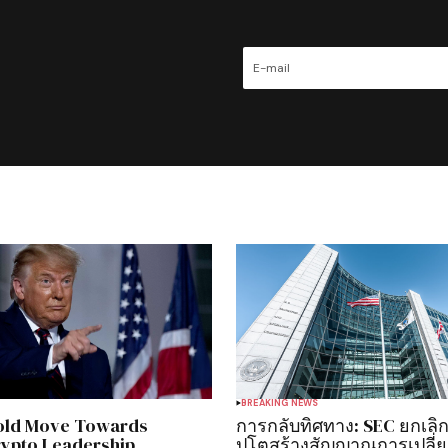
BREAKING NEWS
old Move Towards
การกลับทิศทาง: SEC ยกเลิก
rypto Leadership
ปโตสร้างสัญญาณการเปลี่