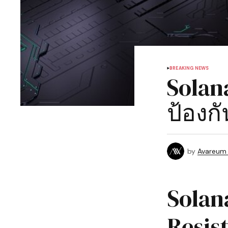
BREAKING NEWS
Solan
ป้องก
by
Avareum
Solan
Resis