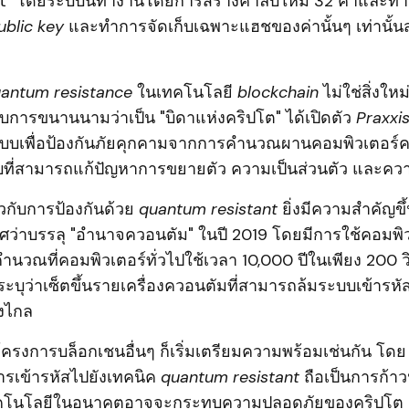
rt" โดยระบบนี้ทำงานโดยการสร้างค่าลับใหม่ 32 ค่าและ
ublic key
และทำการจัดเก็บเฉพาะแฮชของค่านั้นๆ เท่านั้น
antum resistance
ในเทคโนโลยี
blockchain
ไม่ใช่สิ่งให
้รับการขนานนามว่าเป็น "บิดาแห่งคริปโต" ได้เปิดตัว
Praxxi
บบเพื่อป้องกันภัยคุกคามจากการคำนวณผานคอมพิวเตอร์ค
ที่สามารถแก้ปัญหาการขยายตัว ความเป็นส่วนตัว และคว
วกับการป้องกันด้วย
quantum resistant
ยิ่งมีความสำคัญขึ้
ว่าบรรลุ "อำนาจควอนตัม" ในปี 2019 โดยมีการใช้คอมพิว
วณที่คอมพิวเตอร์ทั่วไปใช้เวลา 10,000 ปีในเพียง 200 วิ
งระบุว่าเซ็ตขึ้นรายเครื่องควอนตัมที่สามารถล้มระบบเข้าร
งไกล
ครงการบล็อกเชนอื่นๆ ก็เริ่มเตรียมความพร้อมเช่นกัน โด
ารเข้ารหัสไปยังเทคนิค
quantum resistant
ถือเป็นการก้าว
่เทคโนโลยีในอนาคตอาจจะกระทบความปลอดภัยของคริปโต