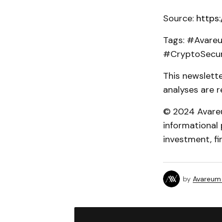
Source:
https
Tags: #Avare
#CryptoSecur
This newslett
analyses are r
© 2024 Avareum
informational 
investment, fin
by
Avareum