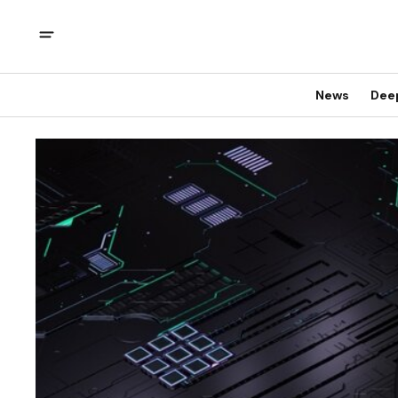
News
Dee