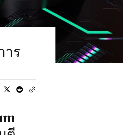
บการ
tum
มตี