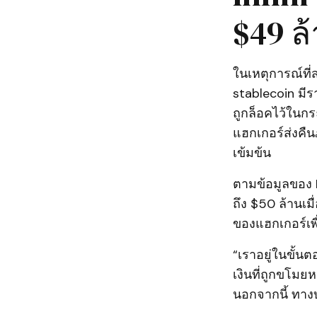
$49 ล
ในเหตุการณ์ที่
stablecoin มีร
ถูกล็อคไว้ในกร
แฮกเกอร์ส่งคืน
เข้มข้น
ตามข้อมูลของ P
ถึง $50 ล้านเมื
ของแฮกเกอร์เพ
“เราอยู่ในขั้นต
เงินที่ถูกขโมย
นอกจากนี้ ทางบ