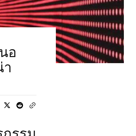
สนอ
่า
จรกรรม