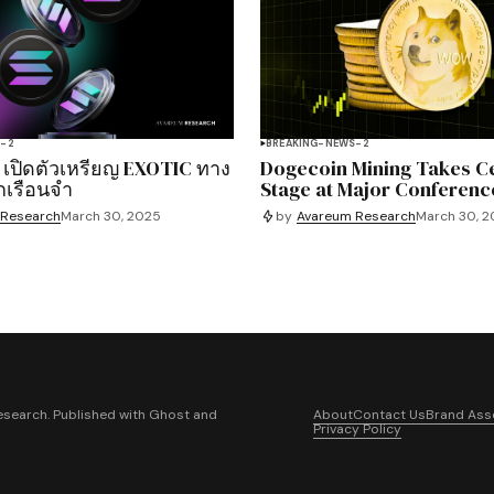
S-2
BREAKING-NEWS-2
 เปิดตัวเหรียญ EXOTIC ทาง
Dogecoin Mining Takes C
กเรือนจำ
Stage at Major Conferenc
 Research
March 30, 2025
by
Avareum Research
March 30, 
search. Published with
Ghost
and
About
Contact Us
Brand Ass
Privacy Policy