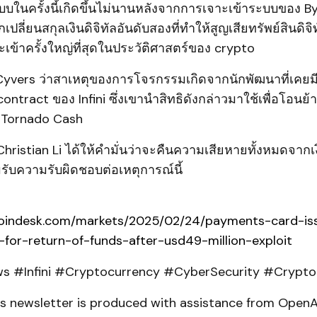
บในครั้งนี้เกิดขึ้นไม่นานหลังจากการเจาะเข้าระบบของ Bybi
ี่ยนสกุลเงินดิจิทัลอันดับสองที่ทำให้สูญเสียทรัพย์สินดิจิท
เข้าครั้งใหญ่ที่สุดในประวัติศาสตร์ของ crypto
yvers ว่าสาเหตุของการโจรกรรมเกิดจากนักพัฒนาที่เคยมี
ntract ของ Infini ซึ่งเขานำสิทธิดังกล่าวมาใช้เพื่อโอนย้าย
น Tornado Cash
อ Christian Li ได้ให้คำมั่นว่าจะคืนความเสียหายทั้งหมดจาก
ับความรับผิดชอบต่อเหตุการณ์นี้
oindesk.com/markets/2025/02/24/payments-card-issu
-for-return-of-funds-after-usd49-million-exploit
 #Infini #Cryptocurrency #CyberSecurity #Crypt
his newsletter is produced with assistance from Open