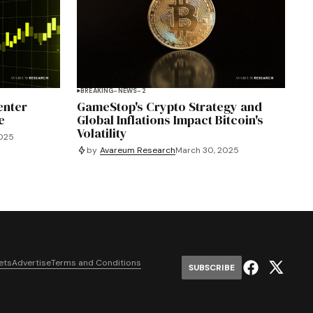
BREAKING-NEWS-2
enter
GameStop's Crypto Strategy and
e
Global Inflations Impact Bitcoin's
Volatility
2025
by
Avareum Research
March 30, 2025
ets
Advertise
Terms and Conditions
SUBSCRIBE