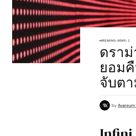
BREAKING-NEWS-2
ดราม่
ยอมคื
จับตา
by
Avareum
Infin