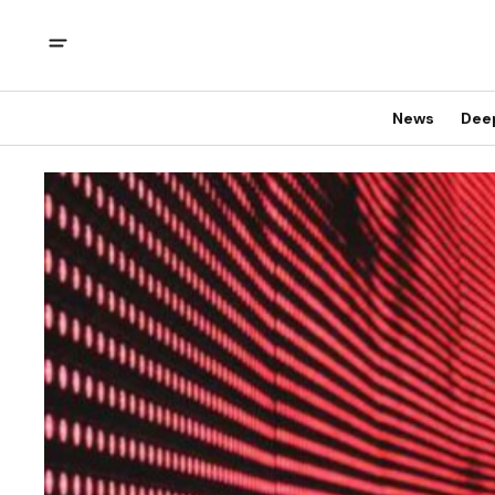
News
Dee