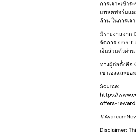
การเจาะเข้าระบ
แพลตฟอร์มแลกเปล
ล้าน ในการเจาะ
มีรายงานจาก C
จัดการ smart co
เงินส่วนตัวผ่า
ทางผู้ก่อตั้งคื
เขาเองและยอมร
Source:
https://www.c
offers-reward
#AvareumNews
Disclaimer: T