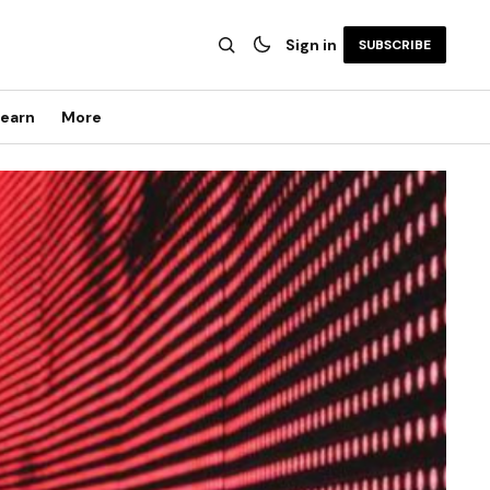
Sign in
SUBSCRIBE
earn
More