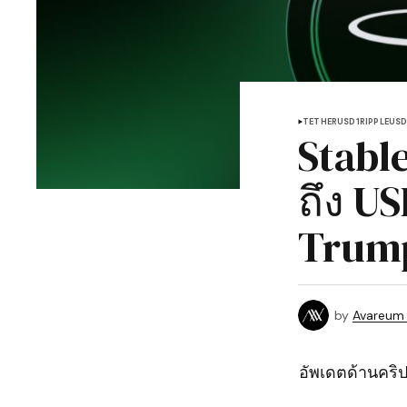
TETHER
USD1
RIPPLE
US
Stabl
ถึง U
Trum
by
Avareum
อัพเดตด้านคริป