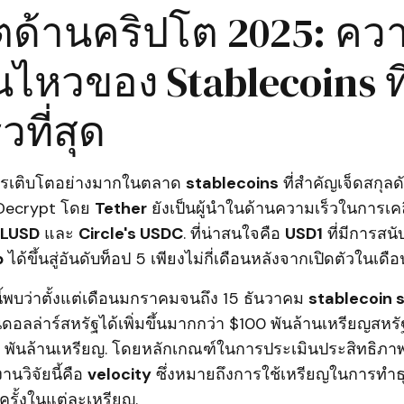
ตด้านคริปโต 2025: คว
นไหวของ Stablecoins ที
วที่สุด
การเติบโตอย่างมากในตลาด
stablecoins
ที่สำคัญเจ็ดสกุล
ก Decrypt โดย
Tether
ยังเป็นผู้นำในด้านความเร็วในการเค
RLUSD
และ
Circle's USDC
. ที่น่าสนใจคือ
USD1
ที่มีการสน
p
ได้ขึ้นสู่อันดับท็อป 5 เพียงไม่กี่เดือนหลังจากเปิดตัวในเด
ี้พบว่าตั้งแต่เดือนมกราคมจนถึง 15 ธันวาคม
stablecoin 
ดอลล่าร์สหรัฐได้เพิ่มขึ้นมากกว่า $100 พันล้านเหรียญสหรั
14 พันล้านเหรียญ. โดยหลักเกณฑ์ในการประเมินประสิทธิภา
านวิจัยนี้คือ
velocity
ซึ่งหมายถึงการใช้เหรียญในการทำธ
่ครั้งในแต่ละเหรียญ.