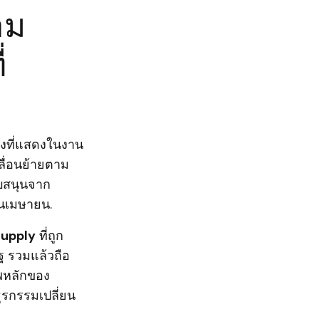
าม
่
ดังที่แสดงในงาน
ลื่อนย้ายตาม
ับสนุนจาก
ือนเมษายน.
supply
ที่ถูก
ฐ รวมแล้วถือ
พหลักของ
ุรกรรมเปลี่ยน