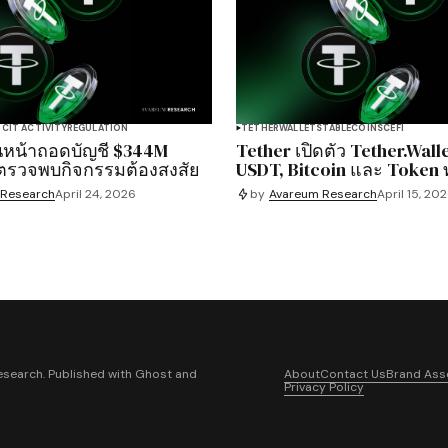
LICIT ACTIVITY
REGULATION
TETHER
WALLET
STABLECOINS
CEFI
ินหน้าถอดบัญชี $344M
Tether เปิดตัว Tether.Wall
ตรวจพบกิจกรรมต้องสงสัย
USDT, Bitcoin และ Token
 Research
April 24, 2026
by
Avareum Research
April 15, 20
search. Published with
Ghost
and
About
Contact Us
Brand Ass
Privacy Policy