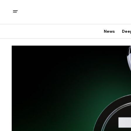
News
Dee