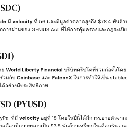
USDC)
cle
มี
velocity
ที่ 56 และมีมูลค่าตลาดสูงถึง $78.4 พันล้
กการผ่านของ GENIUS Act ที่ให้การคุ้มครองและกฎระเบียบท
SD1)
ดย
World Liberty Financial
บริษัทคริปโตที่ร่วมก่อตั้งโด
ร่วมกับ
Coinbase
และ
FalconX
ในการทำให้เป็น stableco
ด้อย่างมีประสิทธิภาพ.
USD (PYUSD)
Pal ที่มี
velocity
อยู่ที่ 18 โดยในปีนี้ได้มีการขยายตัวจา
ในเดือนมิถุนายนมาเป็น $3.8 พันล้านเหรียญในเดือนธันวาค