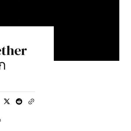
ether
ก
ด