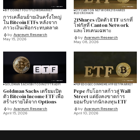
BITCOIN
ETF
OUTFLOWS
MARKET
ETF
CANTON NETWORK
21SHARES
BLOCKCHAIN
การเคลื่อนย้ายเงินครั้งใหญ่
21Shares เปิดตัว ETF แรกที่
ใน Bitcoin ETFs หลังจาก
โฟกัสที่ Canton Network
ภาวะเงินเฟ้อกระทบตลาด
และโทเคนเฉพาะ
by
Avareum Research
by
Avareum Research
May 15, 2026
May 08, 2026
GOLDMAN SACHS
BITCOIN
ETF
TRADFI
PEPE
DOGECOIN
MEME HYPE
ETF
MARKET
Goldman Sachs เตรียมเปิด
Pepe กับโอกาสก้าวสู่ Wall
ตัว Bitcoin Income ETF เพื่อ
Street แต่ยังคงขาดการ
สร้างรายได้จาก Options
ยอมรับจากนักลงทุน ETF
by
Avareum Research
by
Avareum Research
April 15, 2026
April 10, 2026