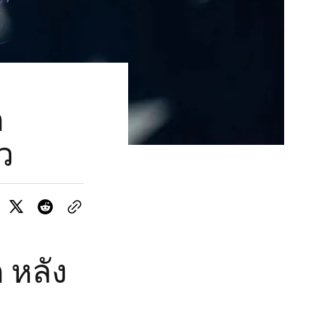
ก
็ว
 หลัง