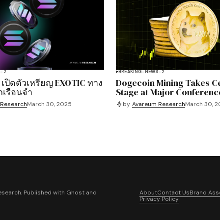
S-2
BREAKING-NEWS-2
 เปิดตัวเหรียญ EXOTIC ทาง
Dogecoin Mining Takes C
กเรือนจำ
Stage at Major Conferenc
 Research
March 30, 2025
by
Avareum Research
March 30, 
search. Published with
Ghost
and
About
Contact Us
Brand Ass
Privacy Policy