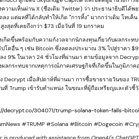
ucci ผู้ก่อตั้ง SkyBridge Capital และอดีตผู้อำนวยการฝ
วามเห็นผ่าน X (ชื่อเดิม Twitter) ว่า ประธานาธิบดีได้พ
ลดลง แต่ผลที่ได้กลับทำให้เกิด "การทิ้ง" มากกว่าเดิม โทเ
ูงสุดที่เคยถึงกว่า $73 เมื่อวันที่ 19 มกราคม
ังเกิดขึ้นพร้อมกับความกังวลจากนักลงทุนเกี่ยวกับผลกระ
คริปโตอื่น ๆ เช่น Bitcoin ซึ่งลดลงประมาณ 3% ไปสู่ราคา 
ดลง 9% ในเวลา 24 ชั่วโมงที่ผ่านมา ตามข้อมูลจาก Decryp
งผลกระทบจากเหตุการณ์ภาคเศรษฐกิจที่เกิดขึ้นในภูมิภาคอ
Decrypt เมื่อสัปดาห์ที่ผ่านมา การซื้อขายรายวันของ T
ันที่ Trump เข้ารับตำแหน่ง ในขณะที่ผู้ถือเหรียญและตัวชี้วั
://decrypt.co/304071/trump-solana-token-falls-bitco
mNews #TRUMP #Solana #Bitcoin #Dogecoin #Cry
r is produced with assistance from OpenAI's ChatGPT-