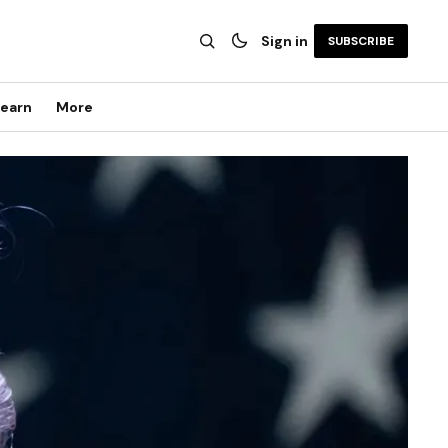
Sign in
SUBSCRIBE
earn
More