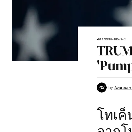
BREAKING-NEWS-2
TRUMP
'Pump'
by
Avareum
โทเค็
จากโพ