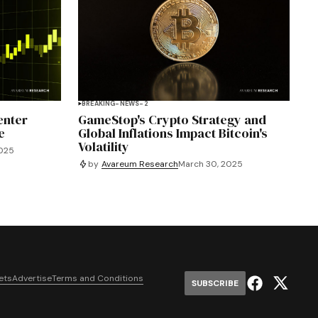
BREAKING-NEWS-2
enter
GameStop's Crypto Strategy and
e
Global Inflations Impact Bitcoin's
Volatility
2025
by
Avareum Research
March 30, 2025
ets
Advertise
Terms and Conditions
SUBSCRIBE