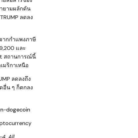
่ายสื่อสารของ
ยายามผลักดัน
ค็น TRUMP ลดลง
ทบจากกำแพงภาษี
$99,200 และ
t สถานการณ์นี้
เมริกาเหนือ
RUMP ลดลงถึง
ดอื่น ๆ ก็ตกลง
in-dogecoin
ptocurrency
4. All