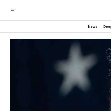
News
Dee