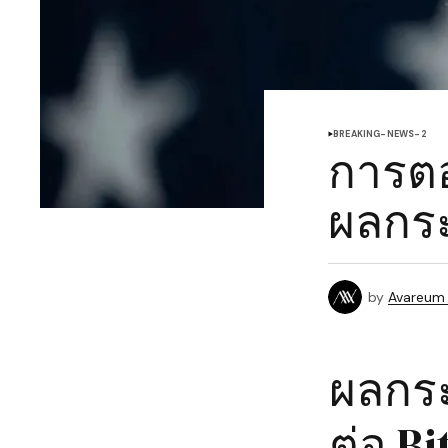
BREAKING-NEWS-2
การต
ผลกระ
by
Avareum
ผลกระ
ต่อ B