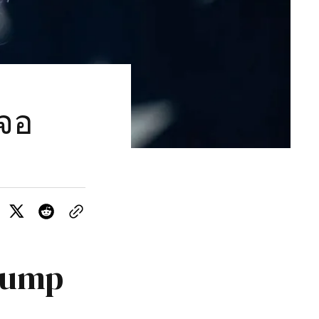
จอ
rump