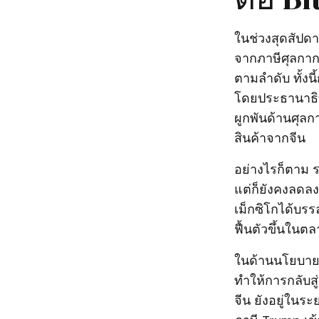
ในช่วงสุดสัปด
จากภาษีศุลกาก
ตามลำดับ ทั้งนี
โดยประธานาธิบด
ผูกพันด้านศุล
สินค้าจากจีน
อย่างไรก็ตาม ร
แต่ก็ยังคงลดลง
เม็กซิโกได้บร
ฟื้นตัวขึ้นในต
ในด้านนโยบายก
ทำให้การกลับสู
จีน ยังอยู่ในร