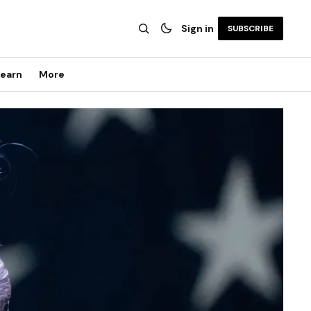
Sign in
SUBSCRIBE
earn
More