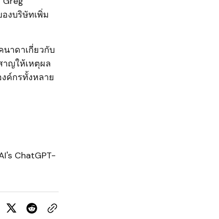
่ Greg
งบริษัทเพิ่ม
คนาดาเกี่ยวกับ
ัทสาญให้เหตุผล
ค์กรทั้งหลาย
AI's ChatGPT-