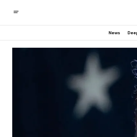
News
Dee