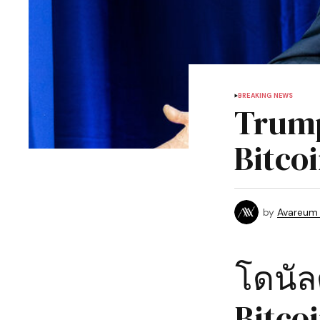
BREAKING NEWS
Trump
Bitco
by
Avareum
โดนัลด
Bitcoi