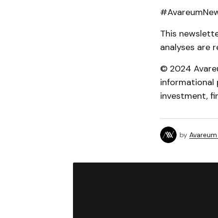
#AvareumNews
This newslett
analyses are r
© 2024 Avareum
informational 
investment, fin
by
Avareum