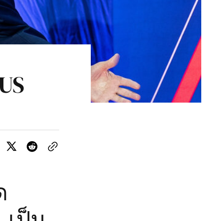
 US
ด
 เป็น