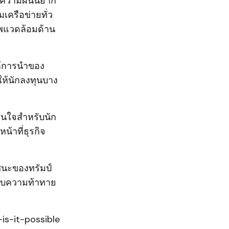
้ความฝันนี้ยาก
มเครือข่ายทั่ว
พแวดล้อมด้าน
ต้การนำของ
ให้นักลงทุนบาง
สนใจสำหรับนัก
น้าที่ธุรกิจ
ยชนะของทรัมป์
กับความท้าทาย
is-it-possible