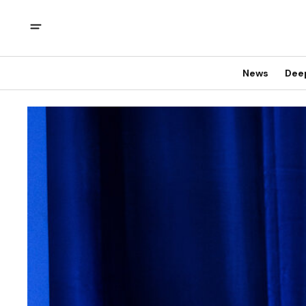
News
Dee