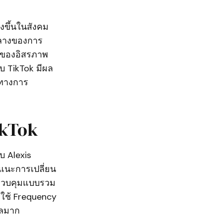
งขึ้นในสังคม
์กลางของการ
ตของอิสรภาพ
บ TikTok มีผล
งทางการ
ikTok
บ Alexis
นอแนะการเปลี่ยน
รควบคุมแบบรวม
ารใช้ Frequency
ูลมาก