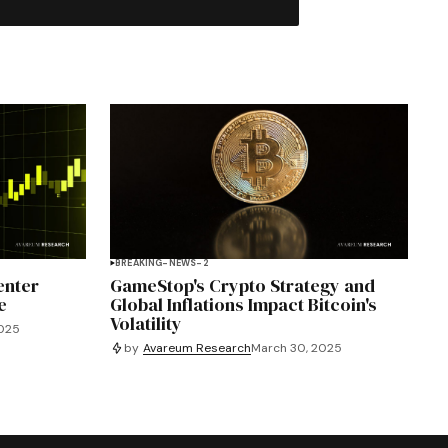
BREAKING-NEWS-2
enter
GameStop's Crypto Strategy and
e
Global Inflations Impact Bitcoin's
Volatility
2025
by
Avareum Research
March 30, 2025