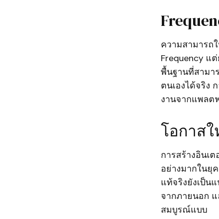
Freque
ความสามารถในก
Frequency แต่ย
พื้นฐานที่สามา
ตนเองได้จริง ก
งานจากแพลตฟอ
โอกาสให
การสร้างอินเตอ
อย่างมากในยุค
แท้จริงยังเป็น
จากภายนอก และ
สมบูรณ์แบบ