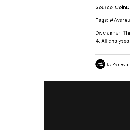
Source:
CoinD
Tags: #Avareu
Disclaimer: T
4. All analyse
by
Avareum