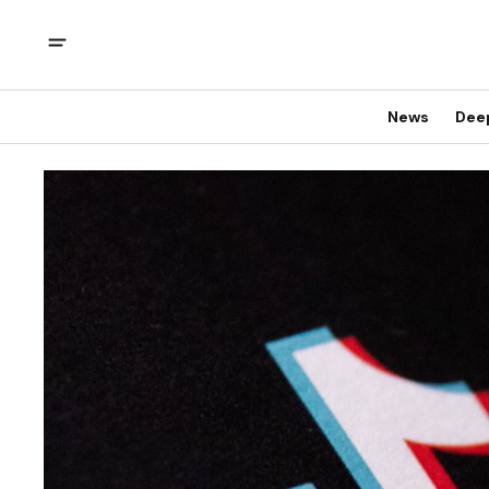
News
Dee