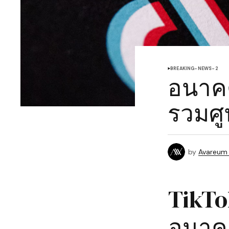
BREAKING-NEWS-2
อนาค
รวมศูน
by
Avareum
TikTo
อนาคต