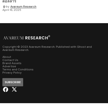
ดอลลาร์
by
Avareum Research
April 16, 2025
Copyright © 2023 Avareum Research. Published with
Ghost
and
Avareum Research
.
About
Contact Us
Brand Assets
Advertise
Terms and Conditions
Privacy Policy
SUBSCRIBE