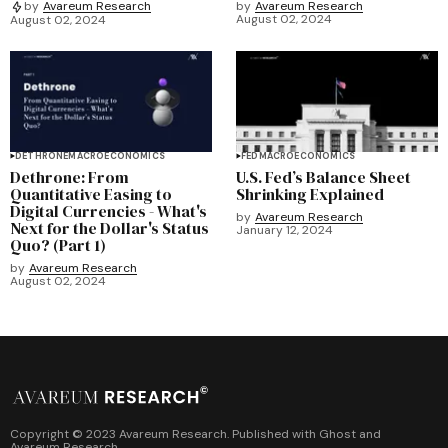
by
Avareum Research
by
Avareum Research
August 02, 2024
August 02, 2024
DETHRONE
MACROECONOMICS
FED
MACROECONOMICS
Dethrone: From
U.S. Fed’s Balance Sheet
Quantitative Easing to
Shrinking Explained
Digital Currencies - What's
by
Avareum Research
Next for the Dollar's Status
January 12, 2024
Quo? (Part 1)
by
Avareum Research
August 02, 2024
Copyright © 2023 Avareum Research. Published with
Ghost
and
Avareum Research
.