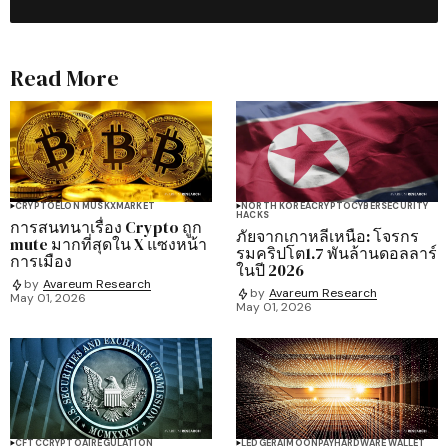
Read More
CRYPTO
ELON MUSK
X
MARKET
NORTH KOREA
CRYPTO
CYBERSECURITY
HACKS
การสนทนาเรื่อง Crypto ถูก
ภัยจากเกาหลีเหนือ: โจรกร
mute มากที่สุดใน X แซงหน้า
รมคริปโต1.7 พันล้านดอลลาร์
การเมือง
ในปี 2026
by
Avareum Research
by
Avareum Research
May 01, 2026
May 01, 2026
CFTC
CRYPTO
AI
REGULATION
LEDGER
AI
MOONPAY
HARDWARE WALLET