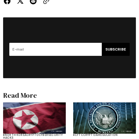
SUBSCRIBE
Read More
NORTH KOREA
CRYPTO
CYBERSECURITY
CFTC
CRYPTO
AI
REGULATION
HACKS