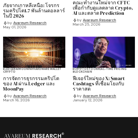
คณะทำงานใหม่จาก CFTC
ภัยจากเกาหลีเหนือ: โจรกร
เพื่อกำกับดูแลตลาด Crypto,
รมคริปโต1.7 พันล้านดอลลาร์
AI และตลาด Prediction
ในปี 2026
by
Avareum Research
by
Avareum Research
March 25, 2026
May 01, 2026
LEDGER
AI
MOONPAY
HARDWARE WALLET
CRYPTO
STOCK
REAL-TIME PRICING
CRYPTO
BLOCKCHAIN
การจัดการธุรกรรมคริปโต
ฟีเจอร์ใหม่ของ X: Smart
ของ AI ผ่าน Ledger และ
Cashtags ที่เชื่อมโยงกับ
MoonPay
ราคาสด
by
Avareum Research
by
Avareum Research
March 16, 2026
January 12, 2026