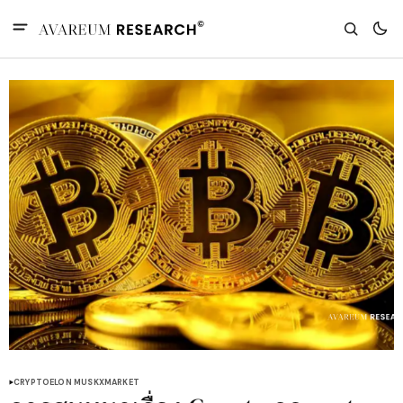
CRYPTO
ELON MUSK
X
MARKET