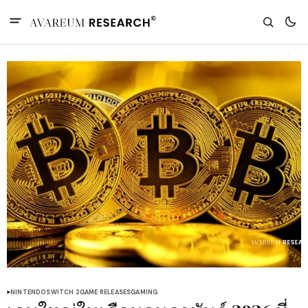
NINTENDO
SWITCH 2
GAME RELEASES
GAMING