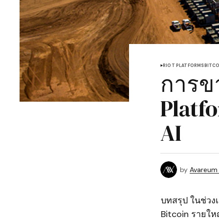
RIOT PLATFORMS
BITCO
การขา
Platf
AI
by
Avareum
บทสรุป ในช่วง
Bitcoin รายให