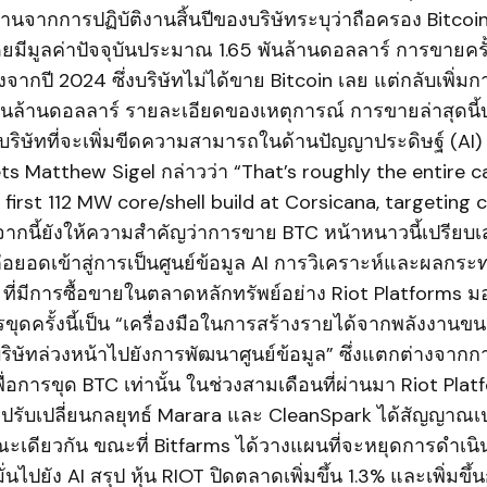
นจากการปฏิบัติงานสิ้นปีของบริษัทระบุว่าถือครอง Bitco
มีมูลค่าปัจจุบันประมาณ 1.65 พันล้านดอลลาร์ การขายครั้
จากปี 2024 ซึ่งบริษัทไม่ได้ขาย Bitcoin เลย แต่กลับเพิ่ม
งพันล้านดอลลาร์ รายละเอียดของเหตุการณ์ การขายล่าสุดนี้บ
บริษัทที่จะเพิ่มขีดความสามารถในด้านปัญญาประดิษฐ์ (AI
ets Matthew Sigel กล่าวว่า “That’s roughly the entire 
 first 112 MW core/shell build at Corsicana, targeting 
ากนี้ยังให้ความสำคัญว่าการขาย BTC หน้าหนาวนี้เปรีย
อยอดเข้าสู่การเป็นศูนย์ข้อมูล AI การวิเคราะห์และผลกระ
 ที่มีการซื้อขายในตลาดหลักทรัพย์อย่าง Riot Platforms ม
ดครั้งนี้เป็น “เครื่องมือในการสร้างรายได้จากพลังงานขนา
ริษัทล่วงหน้าไปยังการพัฒนาศูนย์ข้อมูล” ซึ่งแตกต่างจาก
พื่อการขุด BTC เท่านั้น ในช่วงสามเดือนที่ผ่านมา Riot Platf
ี่ปรับเปลี่ยนกลยุทธ์ Marara และ CleanSpark ได้สัญญาณเ
ณะเดียวกัน ขณะที่ Bitfarms ได้วางแผนที่จะหยุดการดำเนิ
งมั่นไปยัง AI สรุป หุ้น RIOT ปิดตลาดเพิ่มขึ้น 1.3% และเพิ่มขึ