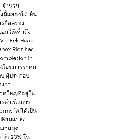
in จำนวน
งนี้แสดงให้เห็น
การถือครอง
อกให้เห็นถึง
) VanEck Head
capex Riot has
completion in
บเสมือนการระดม
ทบ ผู้ประกอบ
องว่า
ดใหญ่ที่อยู่ใน
การดำเนินการ
orms ไม่ได้เป็น
ปลี่ยนแปลง
นงานขุด
้นกว่า 23% ใน