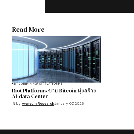
Read More
BITCOIN
MINING
RIOT PLATFORMS
Riot Platforms ขาย Bitcoin มุ่งสร้าง
AI-data Center
by
Avareum Research
January 07, 2026