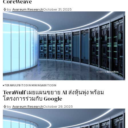
CoreWeave
by
Avareum Research
October 31, 2025
TERAWULF
BITCOIN MINING
AI
BITCOIN
TeraWulf เผยแผนขยาย AI ส่งหุ้นพุ่ง พร้อม
โครงการร่วมกับ Google
by
Avareum Research
October 29, 2025