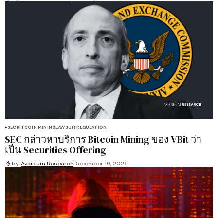
SEC
BITCOIN MINING
LAWSUIT
REGULATION
SEC กล่าวหาบริการ Bitcoin Mining ของ VBit ว่า
เป็น Securities Offering
by
Avareum Research
December 19, 2025