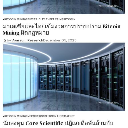
BITCOIN MINING
ELECTRICITY THEFT
CRIME
BITCOIN
มาเลเซียและไทยเข้มงวดการปราบปราม Bitcoin
Mining ผิดกฎหมาย
by
Avareum Research
December 05, 2025
BITCOIN MINING
MERGERS
CORE SCIENTIFIC
MARKET
นักลงทุน Core Scientific ปฏิเสธดีลพันล้านกับ