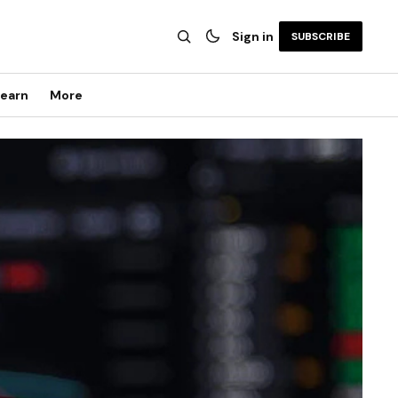
Sign in
SUBSCRIBE
earn
More