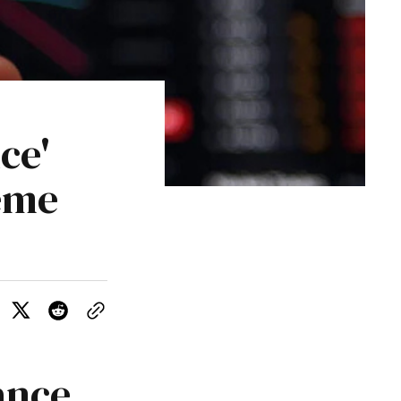
ce'
eme
ance