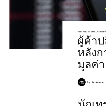
BINANCE
MEME COINS
LI
ผู้ค้
หลังก
มูลค่า
by
Avareum
นักเท