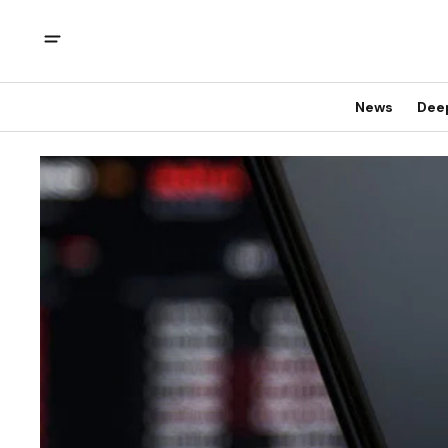
News
Dee