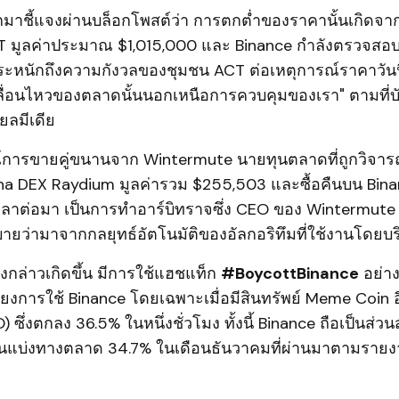
มาชี้แจงผ่านบล็อกโพสต์ว่า การตกต่ำของราคานั้นเกิดจากผ
มูลค่าประมาณ $1,015,000 และ Binance กำลังตรวจสอบเ
ราตระหนักถึงความกังวลของชุมชน ACT ต่อเหตุการณ์ราคาวัน
คลื่อนไหวของตลาดนั้นนอกเหนือการควบคุมของเรา" ตามที่
ยลมีเดีย
ณ์การขายคู่ขนานจาก Wintermute นายทุนตลาดที่ถูกวิจารณ์
na DEX Raydium มูลค่ารวม $255,503 และซื้อคืนบน Binan
ลาต่อมา เป็นการทำอาร์บิทราจซึ่ง CEO ของ Wintermute
ายว่ามาจากกลยุทธ์อัตโนมัติของอัลกอริทึมที่ใช้งานโดยบร
ดังกล่าวเกิดขึ้น มีการใช้แฮชแท็ก
#BoycottBinance
อย่าง
ี่ยงการใช้ Binance โดยเฉพาะเมื่อมีสินทรัพย์ Meme Coin อื
 ซึ่งตกลง 36.5% ในหนึ่งชั่วโมง ทั้งนี้ Binance ถือเป็นส
ส่วนแบ่งทางตลาด 34.7% ในเดือนธันวาคมที่ผ่านมาตามราย