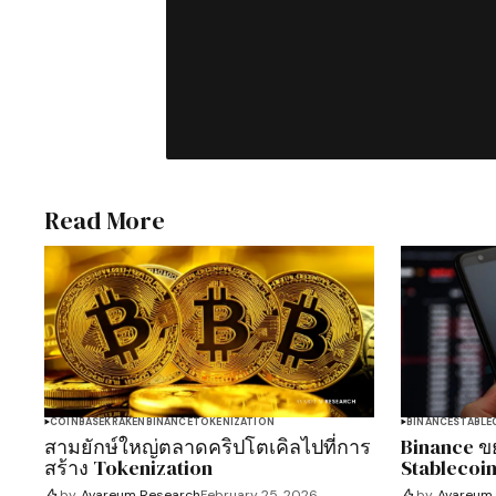
Read More
COINBASE
KRAKEN
BINANCE
TOKENIZATION
BINANCE
STABLE
สามยักษ์ใหญ่ตลาดคริปโตเคิลไปที่การ
Binance ข
สร้าง Tokenization
Stablecoin
by
Avareum Research
February 25, 2026
by
Avareum