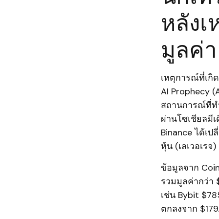
หลังเ
มูลค่า
เหตุการณ์ที่เก
AI Prophecy (A
สถานการณ์ที่ท
ผ่านโซเชียลมี
Binance ได้เปลี
หุ้น (เลเวอเรจ
ข้อมูลจาก Coin
รวมมูลค่ากว่า
เช่น Bybit $7
ตกลงจาก $179.4