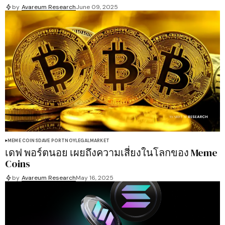
by
Avareum Research
June 09, 2025
MEME COINS
DAVE PORTNOY
LEGAL
MARKET
เดฟ พอร์ตนอย เผยถึงความเสี่ยงในโลกของ Meme
Coins
by
Avareum Research
May 16, 2025