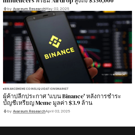
Influencers พร้อม Airdrop สูงถึง $350,000
by
Avareum Research
May 02, 2025
BINANCE
MEME COINS
LIQUIDATIONS
MARKET
ผู้ค้าปลีกประกาศ 'แบน Binance' หลังการชำระ
บัญชีเหรียญ Meme มูลค่า $3.9 ล้าน
by
Avareum Research
April 02, 2025