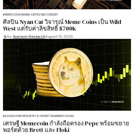
MEME COINS
NYAN CAT
ROYALTIES
DEFI
ศิลปิน Nyan Cat วิจารณ์ Meme Coins เป็น Wild
West แต่รับค่าลิขสิทธิ์ $700K
by
Avareum Research
August 10, 2025
DOGECOIN
PEPE
CRYPTO INVESTING
MEME COINS
เศรษฐี Memecoin กำลังถือครอง Pepe พร้อมขยาย
พอร์ตด้วย Brett และ Floki