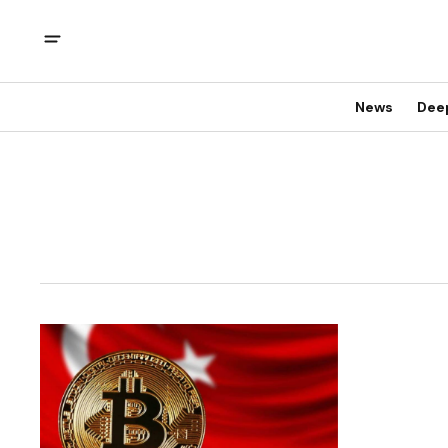
News
Dee