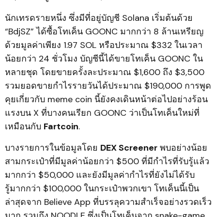
นักเทรดรายหนึ่ง ซึ่งมีที่อยู่บัญชี Solana เริ่มต้นด้วย
“BdjSZ” ได้ซื้อโทเค็น GOONC มากกว่า 8 ล้านเหรียญ
ด้วยมูลค่าเพียง 1.97 SOL หรือประมาณ $332 ในเวลา
น้อยกว่า 24 ชั่วโมง บัญชีนี้ได้ขายโทเค็น GOONC ใน
หลายชุด โดยขายครั้งละประมาณ $1,600 ถึง $3,500
รวมยอดขายกำไรรายวันได้ประมาณ $190,000 การพูด
คุยเกี่ยวกับ meme coin นี้ยังคงเดินหน้าต่อไปอย่างร้อน
แรงบน X ที่บางคนเรียก GOONC ว่าเป็นโทเค็นใหม่ที่
เหมือนกับ
Fartcoin
.
บางรายการในข้อมูลโดย
DEX Screener
พบอย่างน้อย
สามกระเป๋าที่มีมูลค่าน้อยกว่า $500 ที่มีกำไรที่รับรู้แล้ว
มากกว่า $50,000 และยังมีมูลค่ากำไรที่ยังไม่ได้รับ
รู้มากกว่า $100,000 ในกระเป๋าพวกเขา โทเค็นนี้เป็น
ล่าสุดจาก Believe App ที่บรรลุความสำเร็จอย่างรวดเร็ว
มาก รวมถึง NOODLE ซึ่งเป็นโทเค็นจาก snake-game