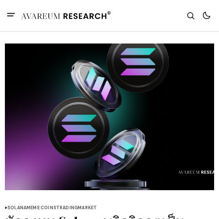
SOLANA
MEME COINS
TRADING
MARKET