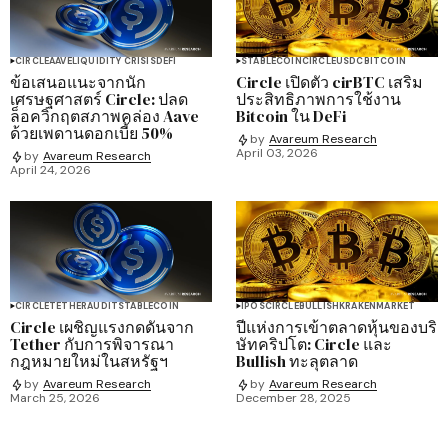
CIRCLE
AAVE
LIQUIDITY CRISIS
DEFI
STABLECOIN
CIRCLE
USDC
BITCOIN
ข้อเสนอแนะจากนัก
Circle เปิดตัว cirBTC เสริม
เศรษฐศาสตร์ Circle: ปลด
ประสิทธิภาพการใช้งาน
ล็อควิกฤตสภาพคล่อง Aave
Bitcoin ใน DeFi
ด้วยเพดานดอกเบี้ย 50%
by
Avareum Research
April 03, 2026
by
Avareum Research
April 24, 2026
CIRCLE
TETHER
AUDIT
STABLECOIN
IPOS
CIRCLE
BULLISH
KRAKEN
MARKET
Circle เผชิญแรงกดดันจาก
ปีแห่งการเข้าตลาดหุ้นของบริ
Tether กับการพิจารณา
ษัทคริปโต: Circle และ
กฎหมายใหม่ในสหรัฐฯ
Bullish ทะลุตลาด
by
Avareum Research
by
Avareum Research
March 25, 2026
December 28, 2025