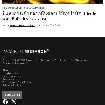
IPOS
CIRCLE
BULLISH
KRAKEN
MARKET
ปีแห่งการเข้าตลาดหุ้นของบริษัทคริปโต: Circle
และ Bullish ทะลุตลาด
by
Avareum Research
December 28, 2025
Copyright © 2023 Avareum Research. Published with
Ghost
and
Avareum Research
.
About
Contact Us
Brand Assets
Advertise
Terms and Conditions
Privacy Policy
SUBSCRIBE