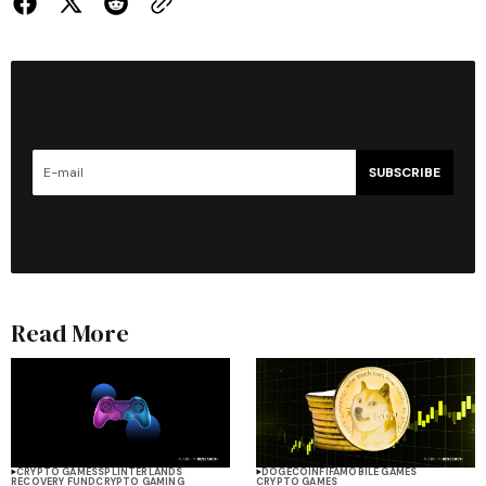
SUBSCRIBE
Read More
CRYPTO GAMES
SPLINTERLANDS
DOGECOIN
FIFA
MOBILE GAMES
RECOVERY FUND
CRYPTO GAMING
CRYPTO GAMES