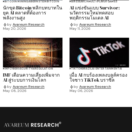
BITCOIN MINING
AI
BERNSTEIN
BITCOIN
AI
RESEARCH
MULTIPLAYER GAMES
นักขุด Bitcoin พลิกบทบาทใน
AI แข่งขันแบบ Survivor:
ยุค AI ตลาดที่ต้องการ
นวัตกรรมใหม่ทดสอบ
พลังงานสูง
พฤติกรรมโมเดล AI
by
Avareum Research
by
Avareum Research
May 20, 2026
May 11, 2026
IMF
CYBERSECURITY
AI
REGULATION
TIKTOK
BRAZIL
AI ENTERTAINMENT
AI
IMF เตือนความเสี่ยงเพิ่มจาก
เมื่อ AI กบร้องเพลงบลูส์ครอง
AI สู่ระบบการเงินโลก
ใจชาว TikTok บราซิล
by
Avareum Research
by
Avareum Research
May 08, 2026
May 06, 2026