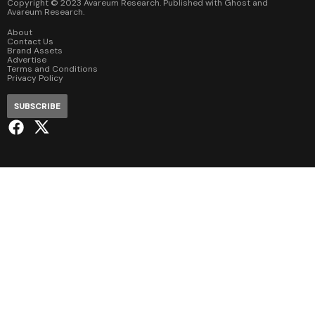
Copyright © 2023 Avareum Research. Published with
Ghost
and
Avareum Research
.
About
Contact Us
Brand Assets
Advertise
Terms and Conditions
Privacy Policy
SUBSCRIBE