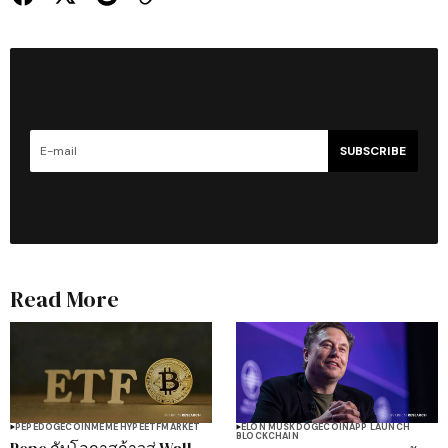
SUBSCRIBE
Read More
PEPE
DOGECOIN
MEME HYPE
ETF
MARKET
ELON MUSK
DOGECOIN
APP LAUNCH
BLOCKCHAIN
Pepe กับโอกาสก้าวสู่ Wall