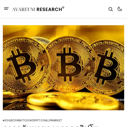
DOGECOIN
BITCOIN
CRYPTO RALLY
MARKET