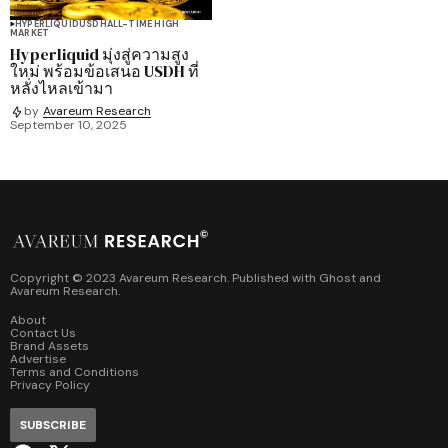
HYPERLIQUID
USDH
ALL-TIME HIGH
MARKET
Hyperliquid มุ่งสู่ความสูง
ใหม่ พร้อมข้อเสนอ USDH ที่
หลั่งไหลเข้ามา
by
Avareum Research
September 10, 2025
Copyright © 2023 Avareum Research. Published with
Ghost
and
Avareum Research
.
About
Contact Us
Brand Assets
Advertise
Terms and Conditions
Privacy Policy
SUBSCRIBE