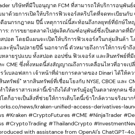
ader บริษัทที่มีใบอนุญาต FCM ที่สามารถให้บริการอนุพันธ
มาด้วยการเปิดให้บริการฟิวเจอร์สคริปโตที่จดทะเบียนกับ
ดือนกรกฎาคม ปีนี้ เหตุการณ์นี้สะท้อนถึงกลยุทธ์ที่ยักษ์ใ
าร: การขยายตลาดไปสู่ผลิตภัณฑ์อนุพันธ์ซึ่งเป็นตลาดที่ม
สปอต โดยมีแผนจะเปิดให้บริการฟิวเจอร์สในกลุ่มสินค้า 
ละหุ้นในปลายปีนี้ นอกจากนี้ ตัวหมายถึงการให้การเข้าถึงที
บหลายรูปแบบ ทั้งสปอต ออปชั่น ฟิวเจอร์ส และสินทรัพย์ที่มี
ะ CME ซึ่งทั้งหมดนี้ส่งสัญญาณถึงการเคลื่อนไหวที่อาจเป
ว์เบลอฟสกา เจ้าหน้าที่ฝ่ายการตลาดของ Dinari ได้ให้ควา
ินทรัพย์" หากสินทรัพย์ที่เชื่อมโยงกับ NYSE, CBOE และ C
ำให้ตราสารเหล่านี้เข้าถึงได้สำหรับผู้อยู่ในตลาดทุกคน ซึ่
ก็อาจเป็นสิ่งที่ช่วยให้การเติบโตนี้เข้าใกล้ความจริงมากข
works.co/news/kraken-unified-access-derivatives-laun
 #Kraken #CryptoFutures #CME #NinjaTrader #Der
ss #CryptoTrading #ThailandCrypto #InvestmentNew
 produced with assistance from OpenAI's ChatGPT-4o. 