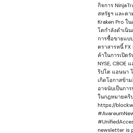
กิจการ NinjaTr
สหรัฐฯ และตาม
Kraken Pro ในเ
โตกำลังดำเนินก
การซื้อขายแบบ
ตราสารหนี้ FX แ
ค้าในการเปิดรั
NYSE, CBOE แล
ริปโต แอนนา โร
เกิดโอกาสข้ามส
อาจนับเป็นการท
ในกฎหมายคริปโต
https://block
#AvareumNews
#UnifiedAcce
newsletter is