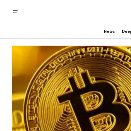
News
Dee