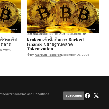
KRAKEN
ACQUISITION
TOKENIZATION
BLOCKCHAIN
ริษัทคริป
Kraken เข้าซื้อกิจการ Backed
ลุตลาด
Finance ขยายฐานตลาด
Tokenization
8, 2025
by
Avareum Research
December 03, 2025
ets
Advertise
Terms and Conditions
SUBSCRIBE