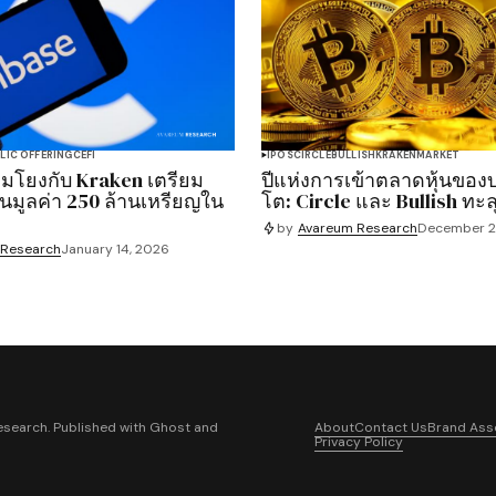
LIC OFFERING
CEFI
IPOS
CIRCLE
BULLISH
KRAKEN
MARKET
ื่อมโยงกับ Kraken เตรียม
ปีแห่งการเข้าตลาดหุ้นของบ
นมูลค่า 250 ล้านเหรียญใน
โต: Circle และ Bullish ทะ
by
Avareum Research
December 2
 Research
January 14, 2026
search. Published with
Ghost
and
About
Contact Us
Brand Ass
Privacy Policy