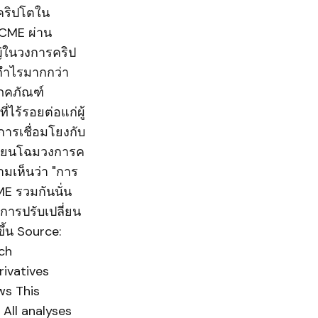
์คริปโตใน
 CME ผ่าน
หญ่ในวงการคริป
ีกำไรมากกว่า
โภคภัณฑ์
่ไร้รอยต่อแก่ผู้
การเชื่อมโยงกับ
ลี่ยนโฉมวงการค
มเห็นว่า "การ
ME รวมกันนั่น
งการปรับเปลี่ยน
ึ้น Source:
ch
ivatives
s This
All analyses