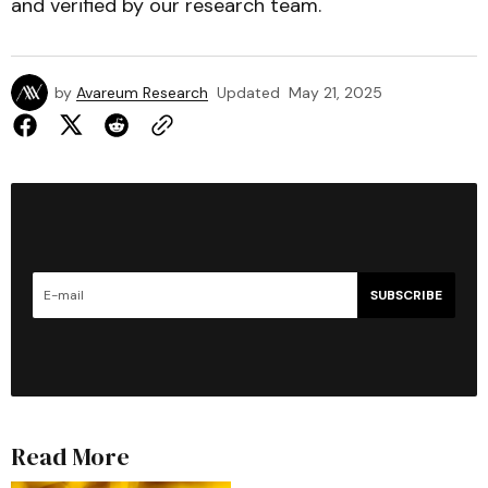
and verified by our research team.
by
Avareum Research
Updated
May 21, 2025
SUBSCRIBE
Read More